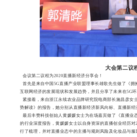
大会第二议
会议第二议程为2020直播新经济分享会！
首先是来自中国5G直播产业联盟理事长
雄歌先生
做了《拥
互联网经济的发展现状和发展趋势，并且分享了未来在5G
紧接着，来自浙江永续农业品牌研究院电商部长
施昌彦女
势解读》的报告，她分别从直播新经济新风向标、直播新经
最后丰赞科技创始人
黄媛媛女士
为在场嘉宾做了《直播业态
的行业深度报告，黄媛媛女士以自身资深的直播创业经历对2
行了梳理，并对直播业态中的主播与规则风险及化妆品与服