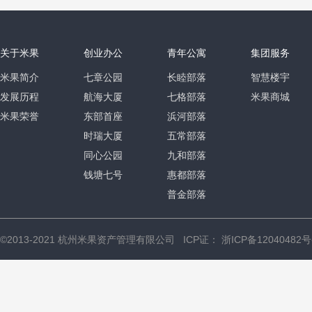
关于米果
创业办公
青年公寓
集团服务
米果简介
七章公园
长睦部落
智慧楼宇
发展历程
航海大厦
七格部落
米果商城
米果荣誉
东部首座
浜河部落
时瑞大厦
五常部落
同心公园
九和部落
钱塘七号
惠都部落
普金部落
©2013-2021 杭州米果资产管理有限公司 ICP证：
浙ICP备12040482号