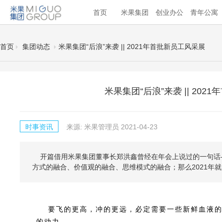
首页
米果集团
创业办公
青年公寓
首页
集团动态
米果集团“后浪”来袭 || 2021年首批新员工风采展
米果集团“后浪”来袭 || 20
时事资讯
来源: 米果管理员
2021-04-23
开篇借用米果集团董事长郑洪鑫曾经在年会上说过的一句话——
方式的融合、价值观的融合、思维模式的融合；那么2021年
要飞的更高，冲的更远，必定需要一些新鲜血液的
的动力。