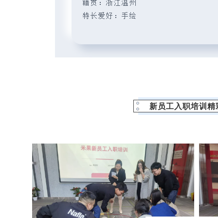
新员工入职培训精