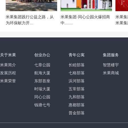
米果集团践行公益之路，从
米果集团·同心公园火爆招商
米果集
为环保献力开...
中.......
米果集团
关于米果
创业办公
青年公寓
集团服务
米果简介
七章公园
长睦部落
智慧楼宇
发展历程
航海大厦
七格部落
米果商城
米果荣誉
东部首座
浜河部落
时瑞大厦
五常部落
同心公园
九和部落
钱塘七号
惠都部落
普金部落