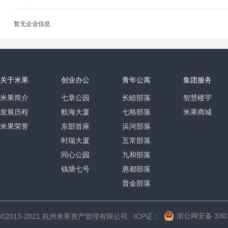
暂无企业信息
关于米果
创业办公
青年公寓
集团服务
米果简介
七章公园
长睦部落
智慧楼宇
发展历程
航海大厦
七格部落
米果商城
米果荣誉
东部首座
浜河部落
时瑞大厦
五常部落
同心公园
九和部落
钱塘七号
惠都部落
普金部落
浙公网安备 3301
©2013-2021 杭州米果资产管理有限公司 ICP证：