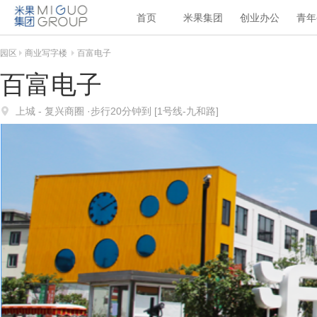
首页
米果集团
创业办公
青年
园区
商业写字楼
百富电子
百富电子
上城
- 复兴商圈
·步行20分钟到
[
1号线
-
九和路
]