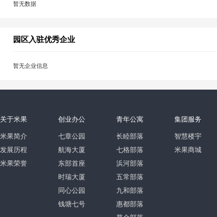
暂无数据
园区入驻优秀企业
暂无企业信息
关于米果
创业办公
青年公寓
集团服务
米果简介
七章公园
长睦部落
智慧楼宇
发展历程
航海大厦
七格部落
米果商城
米果荣誉
东部首座
浜河部落
时瑞大厦
五常部落
同心公园
九和部落
钱塘七号
惠都部落