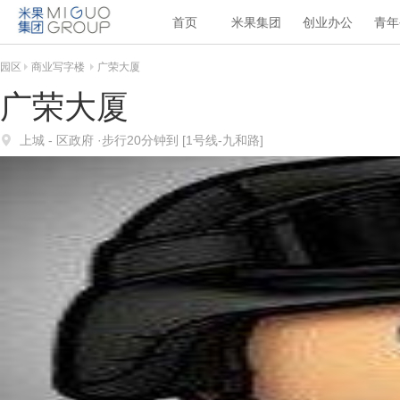
首页
米果集团
创业办公
青年
园区
商业写字楼
广荣大厦
广荣大厦
上城
- 区政府
·步行20分钟到
[
1号线
-
九和路
]