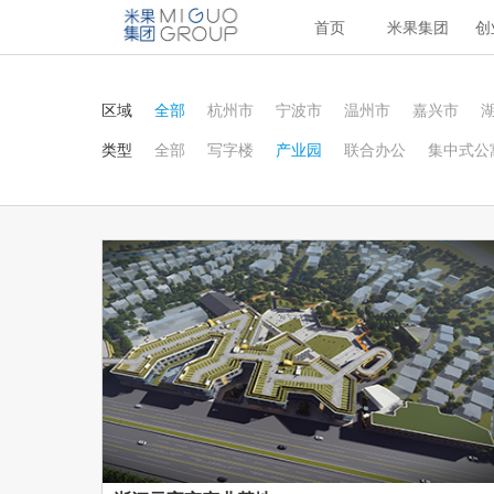
首页
米果集团
创
区域
全部
杭州市
宁波市
温州市
嘉兴市
类型
全部
写字楼
产业园
联合办公
集中式公