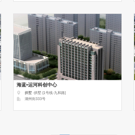
海蓝•运河科创中心
拱墅
-
拱墅
·[
1号线
-
九和路
]
湖州街333号