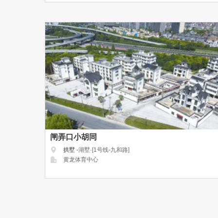
闸弄口小胡同
拱墅
-
湖墅
·[
1号线
-
九和路
]
黄龙体育中心