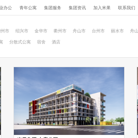
业办公
青年公寓
集团服务
集团资讯
加入米果
联系我们
湖州市
绍兴市
金华市
衢州市
舟山市
台州市
丽水市
舟
寓
分散式公寓
宿舍
酒店