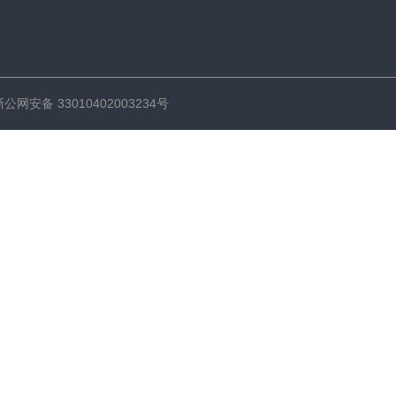
浙公网安备 33010402003234号